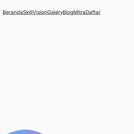
Beranda
Skill
Vision
Galery
Blog
Mitra
Daftar